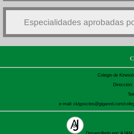
Especialidades aprobadas por
C
Colegio de Kinesió
Dirección:
Tel
e-mail: cklgosctes@gigared.com/col
Desarrollado por: AJAM 